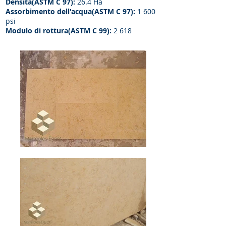
Densità(ASTM C 97):
26.4 Ha
Assorbimento dell'acqua(ASTM C 97):
1 600
psi
Modulo di rottura(ASTM C 99):
2 618