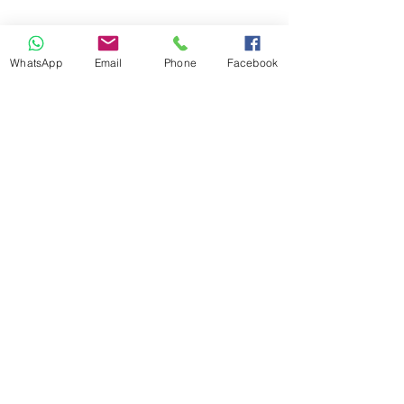
WhatsApp
Email
Phone
Facebook
Sunny Menia - marble egypt